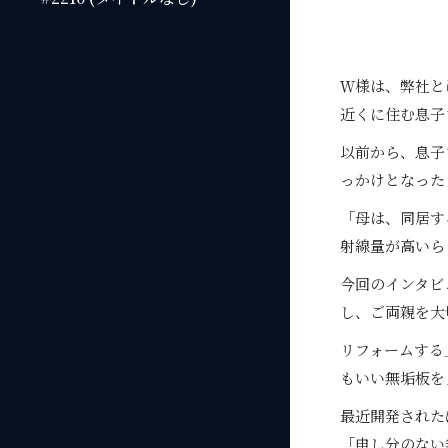
Ｗ様は、弊社と
近くに住む息子
以前から、息子
っかけとなった
「母は、同居す
射線量が高いら
今回のインタビ
し、ご両親を大
リフォームする
もいい無垢板を
最近開発された
「申し分のない