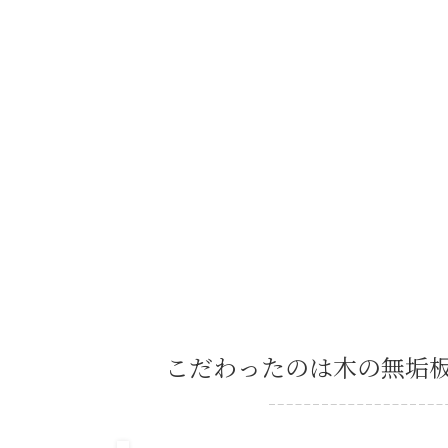
福島市笹谷
You are here:
Home
お客様の声
福島市
こだわったのは木の無垢