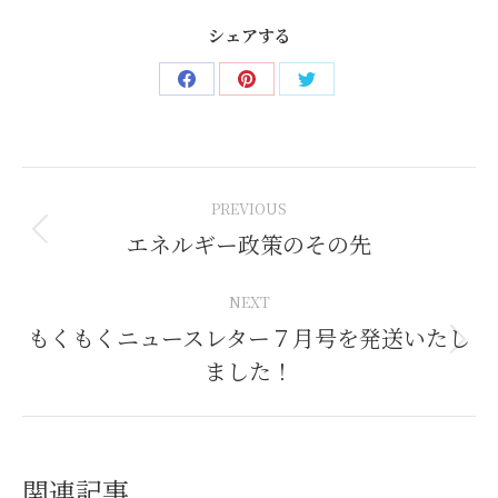
シェアする
Share
Share
Share
on
on
on
Facebook
Pinterest
Twitter
Post
PREVIOUS
navigation
エネルギー政策のその先
Previous
post:
NEXT
もくもくニュースレター７月号を発送いたし
Next
ました！
post:
関連記事