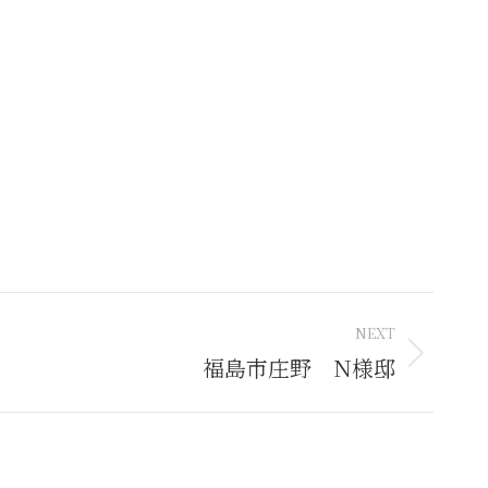
re
tter
NEXT
福島市庄野 N様邸
t: