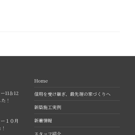
Home
11＆12
信用を受け継ぎ、最先端の家づくりへ
した！
新築施工実例
新着情報
ター１０月
た！
スタッフ紹介