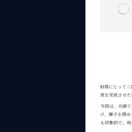
M様にとって二
家を完成させた
今回は、夫婦で
け、障子を閉め
も印象的で、和