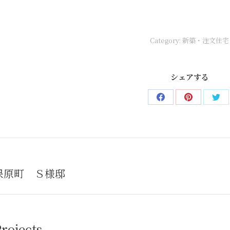
Category:
新築・注文住宅
シェアする
Share
Share
Sha
on
on
on
Facebook
Pinterest
Twi
t
tion
保原町 Ｓ様邸
Next
projec
rojects