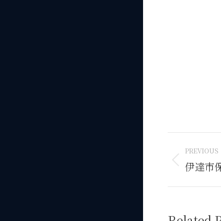
Projec
PREVIOUS
naviga
伊達市
Previous
project:
Related P