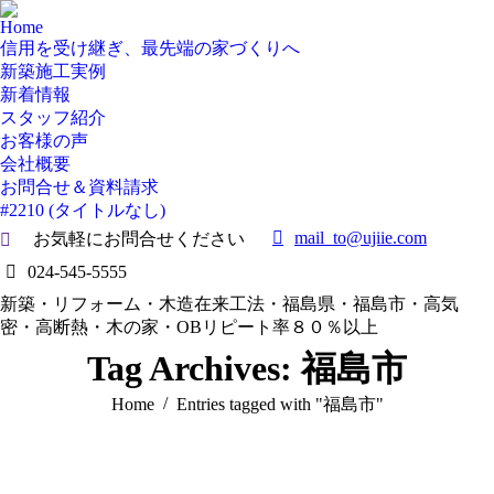
Home
信用を受け継ぎ、最先端の家づくりへ
新築施工実例
新着情報
スタッフ紹介
お客様の声
会社概要
お問合せ＆資料請求
#2210 (タイトルなし)
mail_to@ujiie.com
お気軽にお問合せください
Search:
024-545-5555
新築・リフォーム・木造在来工法・福島県・福島市・高気
密・高断熱・木の家・OBリピート率８０％以上
Tag Archives:
福島市
You are here:
Home
Entries tagged with "福島市"